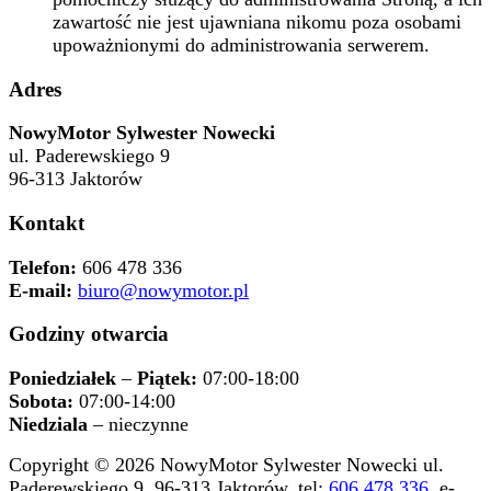
zawartość nie jest ujawniana nikomu poza osobami
upoważnionymi do administrowania serwerem.
Adres
NowyMotor Sylwester Nowecki
ul. Paderewskiego 9
96-313 Jaktorów
Kontakt
Telefon:
606 478 336
E-mail:
biuro@nowymotor.pl
Godziny otwarcia
Poniedziałek
–
Piątek:
07:00-18:00
Sobota:
07:00-14:00
Niedziala
– nieczynne
Copyright © 2026 NowyMotor Sylwester Nowecki ul.
Paderewskiego 9, 96-313 Jaktorów, tel:
606 478 336
, e-