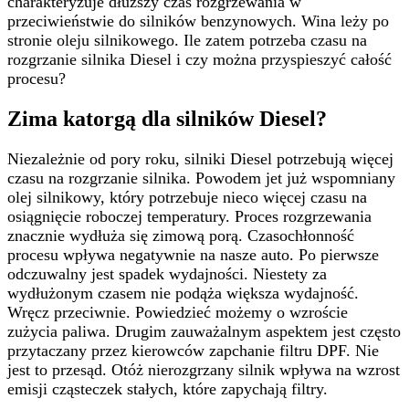
charakteryzuje dłuższy czas rozgrzewania w
przeciwieństwie do silników benzynowych. Wina leży po
stronie oleju silnikowego. Ile zatem potrzeba czasu na
rozgrzanie silnika Diesel i czy można przyspieszyć całość
procesu?
Zima katorgą dla silników Diesel?
Niezależnie od pory roku, silniki Diesel potrzebują więcej
czasu na rozgrzanie silnika. Powodem jet już wspomniany
olej silnikowy, który potrzebuje nieco więcej czasu na
osiągnięcie roboczej temperatury. Proces rozgrzewania
znacznie wydłuża się zimową porą. Czasochłonność
procesu wpływa negatywnie na nasze auto. Po pierwsze
odczuwalny jest spadek wydajności. Niestety za
wydłużonym czasem nie podąża większa wydajność.
Wręcz przeciwnie. Powiedzieć możemy o wzroście
zużycia paliwa. Drugim zauważalnym aspektem jest często
przytaczany przez kierowców zapchanie filtru DPF. Nie
jest to przesąd. Otóż nierozgrzany silnik wpływa na wzrost
emisji cząsteczek stałych, które zapychają filtry.