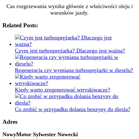
Cas rozgrzewania wynika głównie z właściwości oleju i
warunków jazdy.
Related Posts:
Czym jest turbosprężarka? Dlaczego jest ważna?
Regeneracja czy wymiana turbosprężarki w dieselu?
Kiedy warto zregenerować wtryskiwacze?
Co zrobić w przypadku dolania benzyny do diesla?
Adres
NowyMotor Sylwester Nowecki